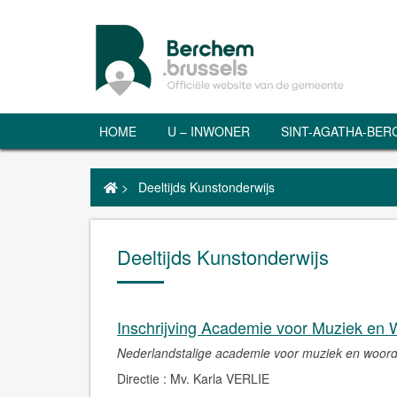
HOME
U – INWONER
SINT-AGATHA-BE
>
Deeltijds Kunstonderwijs
Deeltijds Kunstonderwijs
Inschrijving Academie voor Muziek en 
Nederlandstalige academie voor muziek en woor
Directie : Mv. Karla VERLIE