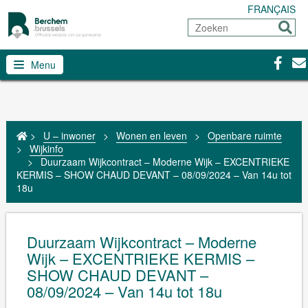
FRANÇAIS
Zoeken
Sturen
Facebo
Con
Menu
>
U – inwoner
>
Wonen en leven
>
Openbare ruimte
>
Wijkinfo
>
Duurzaam Wijkcontract – Moderne Wijk – EXCENTRIEKE
KERMIS – SHOW CHAUD DEVANT – 08/09/2024 – Van 14u tot
18u
Duurzaam Wijkcontract – Moderne
Wijk – EXCENTRIEKE KERMIS –
SHOW CHAUD DEVANT –
08/09/2024 – Van 14u tot 18u