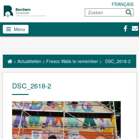
FRANÇAIS
Zoeken
Sturen
Facebo
Con
Menu
>
Actualiteiten
>
Fresco Walls to remember
>
DSC_2618-2
DSC_2618-2