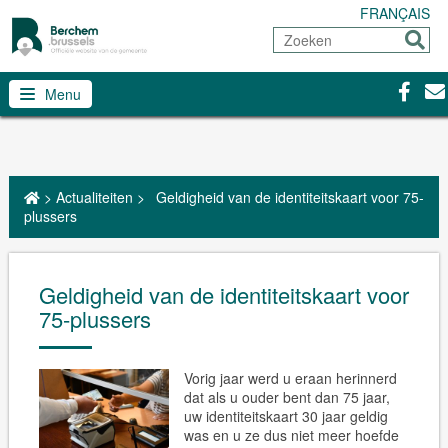
FRANÇAIS
Zoeken
Sturen
Facebo
Con
Menu
>
Actualiteiten
>
Geldigheid van de identiteitskaart voor 75-
plussers
Geldigheid van de identiteitskaart voor
75-plussers
Vorig jaar werd u eraan herinnerd
dat als u ouder bent dan 75 jaar,
uw identiteitskaart 30 jaar geldig
was en u ze dus niet meer hoefde