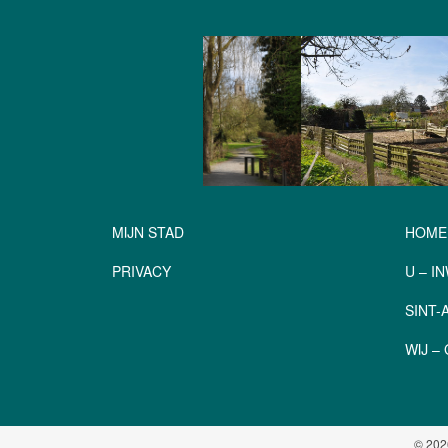
MIJN STAD
HOME
PRIVACY
U – I
SINT
WIJ 
© 202