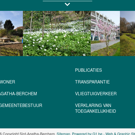
PUBLICATIES
NWONER
TRANSPARANTIE
-AGATHA-BERCHEM
VLIEGTUIGVERKEER
– GEMEENTEBESTUUR
VERKLARING VAN
TOEGANKELIJKHEID
6 Copyright Sint-Agatha-Berchem.
Sitemap
.
Powered by G1.be - Web & Graphic St