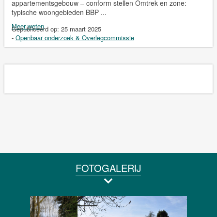
appartementsgebouw – conform stellen Omtrek en zone:
typische woongebieden BBP ...
Meer weten
Gepubliceerd op:
25 maart 2025
-
Openbaar onderzoek & Overlegcommissie
FOTOGALERIJ