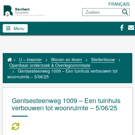
FRANÇAIS
Zoeken
Sturen
Facebo
Con
Menu
>
U – inwoner
>
Wonen en leven
>
Stedenbouw
>
Openbaar onderzoek & Overlegcommissie
>
Gentsesteenweg 1009 – Een tuinhuis verbouwen tot
woonruimte – 5/06/25
Gentsesteenweg 1009 – Een tuinhuis
verbouwen tot woonruimte – 5/06/25