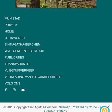
MIJN STAD
PRIVACY
HOME
U – INWONER
SINT-AGATHA-BERCHEM
WIJ – GEMEENTEBESTUUR
PUBLICATIES
TRANSPARANTIE
VLIEGTUIGVERKEER
VERKLARING VAN TOEGANKELIJKHEID
VOLG ONS
© 2026 Copyright Sint-Agatha-Berchem.
Sitemap
.
Powered by G1.be - Web &
Graphic Strategy
.