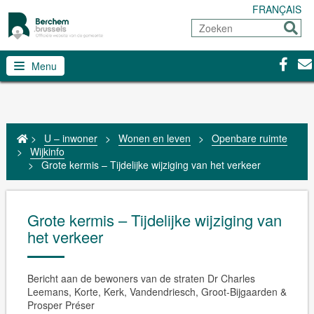
FRANÇAIS
Zoeken
Sturen
Facebo
Con
Menu
>
U – inwoner
>
Wonen en leven
>
Openbare ruimte
>
Wijkinfo
>
Grote kermis – Tijdelijke wijziging van het verkeer
Grote kermis – Tijdelijke wijziging van
het verkeer
Bericht aan de bewoners van de straten Dr Charles
Leemans, Korte,
Kerk, Vandendriesch, Groot-Bijgaarden &
Prosper Préser