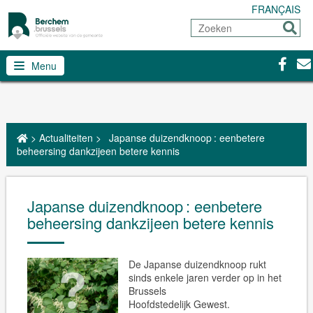
FRANÇAIS
Zoeken
Sturen
Facebo
Con
Menu
>
Actualiteiten
>
Japanse duizendknoop : eenbetere
beheersing dankzijeen betere kennis
Japanse duizendknoop : eenbetere
beheersing dankzijeen betere kennis
De Japanse duizendknoop rukt
sinds enkele jaren verder op in het
Brussels
Hoofdstedelijk Gewest.