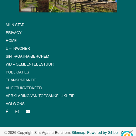
MIJN STAD
PRIVACY
HOME
U – INWONER
SINT-AGATHA-BERCHEM
WIJ – GEMEENTEBESTUUR
PUBLICATIES
TRANSPARANTIE
VLIEGTUIGVERKEER
VERKLARING VAN TOEGANKELIJKHEID
VOLG ONS
© 2026 Copyright Sint-Agatha-Berchem.
Sitemap
.
Powered by G1.be - Web &