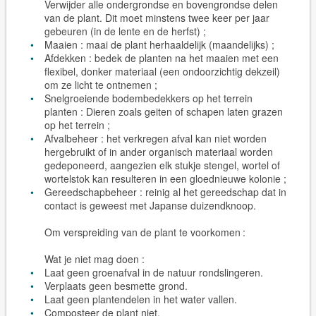
Verwijder alle ondergrondse en bovengrondse delen
van de plant. Dit moet minstens twee keer per jaar
gebeuren (in de lente en de herfst) ;
Maaien : maai de plant herhaaldelijk (maandelijks) ;
Afdekken : bedek de planten na het maaien met een
flexibel, donker materiaal (een ondoorzichtig dekzeil)
om ze licht te ontnemen ;
Snelgroeiende bodembedekkers op het terrein
planten : Dieren zoals geiten of schapen laten grazen
op het terrein ;
Afvalbeheer : het verkregen afval kan niet worden
hergebruikt of in ander organisch materiaal worden
gedeponeerd, aangezien elk stukje stengel, wortel of
wortelstok kan resulteren in een gloednieuwe kolonie ;
Gereedschapbeheer : reinig al het gereedschap dat in
contact is geweest met Japanse duizendknoop.
Om verspreiding van de plant te voorkomen :
Wat je niet mag doen :
Laat geen groenafval in de natuur rondslingeren.
Verplaats geen besmette grond.
Laat geen plantendelen in het water vallen.
Composteer de plant niet.