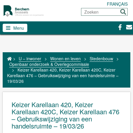
FRANÇAIS
Zoeken
Sturen
Facebo
Con
Menu
>
U – inwoner
>
Wonen en leven
>
Stedenbouw
>
Openbaar onderzoek & Overlegcommissie
>
Keizer Karellaan 420, Keizer Karellaan 420C, Keizer
Karellaan 476 – Gebruikswijziging van een handelsruimte –
19/03/26
Keizer Karellaan 420, Keizer
Karellaan 420C, Keizer Karellaan 476
– Gebruikswijziging van een
handelsruimte – 19/03/26