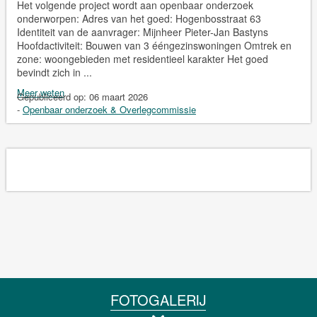
Het volgende project wordt aan openbaar onderzoek
onderworpen: Adres van het goed: Hogenbosstraat 63
Identiteit van de aanvrager: Mijnheer Pieter-Jan Bastyns
Hoofdactiviteit: Bouwen van 3 ééngezinswoningen Omtrek en
zone: woongebieden met residentieel karakter Het goed
bevindt zich in ...
Meer weten
Gepubliceerd op:
06 maart 2026
-
Openbaar onderzoek & Overlegcommissie
FOTOGALERIJ