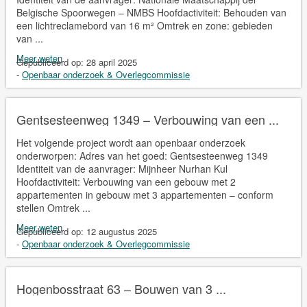
Belgische Spoorwegen – NMBS Hoofdactiviteit: Behouden van
een lichtreclamebord van 16 m² Omtrek en zone: gebieden
van ...
Meer weten
Gepubliceerd op:
28 april 2025
-
Openbaar onderzoek & Overlegcommissie
Gentsesteenweg 1349 – Verbouwing van een ...
Het volgende project wordt aan openbaar onderzoek
onderworpen: Adres van het goed: Gentsesteenweg 1349
Identiteit van de aanvrager: Mijnheer Nurhan Kul
Hoofdactiviteit: Verbouwing van een gebouw met 2
appartementen in gebouw met 3 appartementen – conform
stellen Omtrek ...
Meer weten
Gepubliceerd op:
12 augustus 2025
-
Openbaar onderzoek & Overlegcommissie
Hogenbosstraat 63 – Bouwen van 3 ...