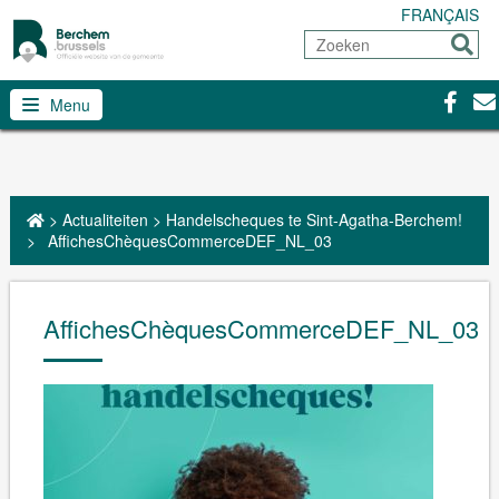
FRANÇAIS
Zoeken
Sturen
Facebo
Con
Menu
>
Actualiteiten
>
Handelscheques te Sint-Agatha-Berchem!
>
AffichesChèquesCommerceDEF_NL_03
AffichesChèquesCommerceDEF_NL_03