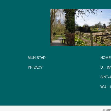
MIJN STAD
HOME
PRIVACY
U – I
SINT
WIJ 
© 202