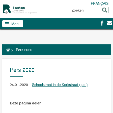
FRANÇAIS
Zoeken
Sturen
Facebo
Con
Menu
>
Pers 2020
Pers 2020
24.01.2020 –
Schoolstraat in de Kerkstraat (.pdf)
Deze pagina delen