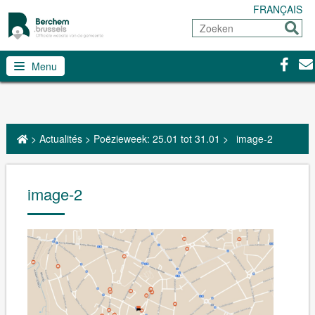
FRANÇAIS
Zoeken
Sturen
Facebo
Con
Menu
>
Actualités
>
Poëzieweek: 25.01 tot 31.01
>
image-2
image-2