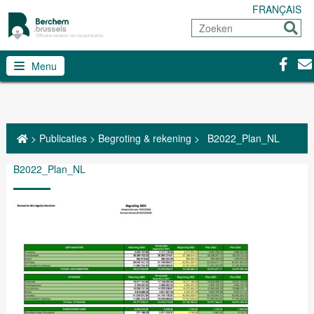
FRANÇAIS
Zoeken
Sturen
Facebo
Con
Menu
>
Publicaties
>
Begroting & rekening
>
B2022_Plan_NL
B2022_Plan_NL