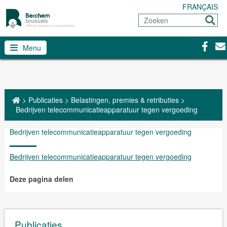
FRANÇAIS
Zoeken
Sturen
Facebo
Con
Menu
>
Publicaties
>
Belastingen, premies & retributies
>
Bedrijven telecommunicatieapparatuur tegen vergoeding
Bedrijven telecommunicatieapparatuur tegen vergoeding
Bedrijven telecommunicatieapparatuur tegen vergoeding
Deze pagina delen
Publicaties