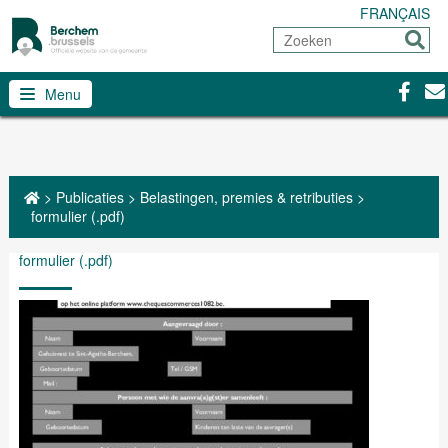
FRANÇAIS
Zoeken
Sturen
Facebo
Con
Menu
>
Publicaties
>
Belastingen, premies & retributies
>
formulier (.pdf)
formulier (.pdf)