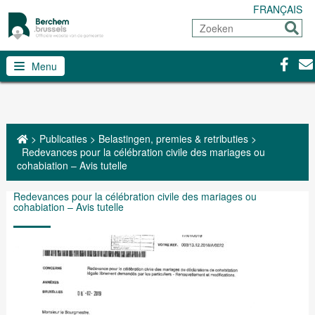
FRANÇAIS
Zoeken
Sturen
Facebo
Con
Menu
>
Publicaties
>
Belastingen, premies & retributies
>
Redevances pour la célébration civile des mariages ou
cohabiation – Avis tutelle
Redevances pour la célébration civile des mariages ou
cohabiation – Avis tutelle