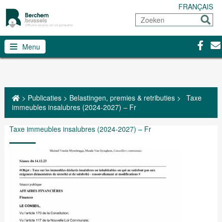
FRANÇAIS
Zoeken
Sturen
Facebo
Con
Menu
>
Publicaties
>
Belastingen, premies & retributies
>
Taxe
immeubles insalubres (2024-2027) – Fr
Taxe immeubles insalubres (2024-2027) – Fr