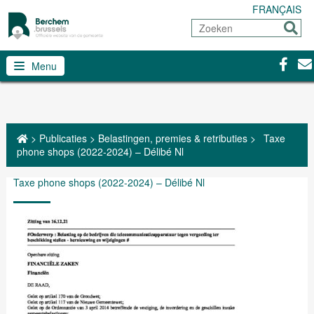
FRANÇAIS
Zoeken
Sturen
Facebo
Con
Menu
>
Publicaties
>
Belastingen, premies & retributies
>
Taxe
phone shops (2022-2024) – Délibé Nl
Taxe phone shops (2022-2024) – Délibé Nl