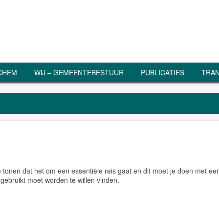
RCHEM
WIJ – GEMEENTEBESTUUR
PUBLICATIES
TRAN
 te tonen dat het om een essentiële reis gaat en dit moet je doen met ee
t gebruikt moet worden te willen vinden.