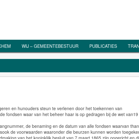
RCHEM
WIJ – GEMEENTEBESTUUR
PUBLICATIES
TRAN
geren en hunouders steun te verlenen door het toekennen van
de fondsen waar van het beheer haar is op gedragen bij de wet van19
t rangnummer, de benaming en de datum van alle fondsen waarvan tha
 alsook de voorwaarden waaronder die beurzen kunnen worden toegeke
making van het koninklijk besluit van 7 maart 1865 zijn opgericht en d