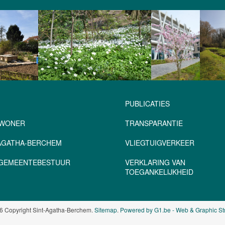
PUBLICATIES
NWONER
TRANSPARANTIE
-AGATHA-BERCHEM
VLIEGTUIGVERKEER
– GEMEENTEBESTUUR
VERKLARING VAN
TOEGANKELIJKHEID
6 Copyright Sint-Agatha-Berchem.
Sitemap
.
Powered by G1.be - Web & Graphic St