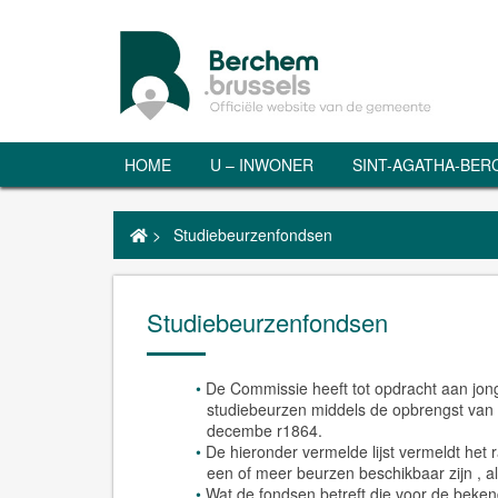
HOME
U – INWONER
SINT-AGATHA-BE
>
Studiebeurzenfondsen
Studiebeurzenfondsen
De Commissie heeft tot opdracht aan jon
studiebeurzen middels de opbrengst van 
decembe r1864.
De hieronder vermelde lijst vermeldt he
een of meer beurzen beschikbaar zijn ,
Wat de fondsen betreft die voor de bekend