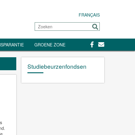
FRANÇAIS
Zoeken
Sturen
Facebook
Contact
SPARANTIE
GROENE ZONE
Studiebeurzenfondsen
ns
nd.
ie