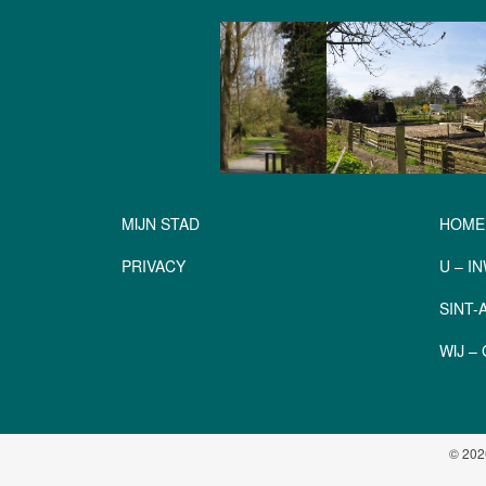
MIJN STAD
HOME
PRIVACY
U – I
SINT
WIJ 
© 202