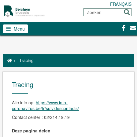
FRANÇAIS
Zoeken
Sturen
Facebo
Con
Menu
>
Tracing
Tracing
Alle info op:
https://www.info-
coronavirus.be/fr/suividescontacts/
Contact center : 02/214.19.19
Deze pagina delen