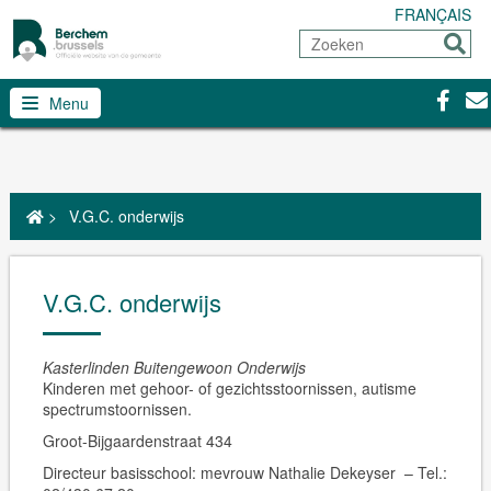
FRANÇAIS
Zoeken
Sturen
Facebo
Con
Menu
>
V.G.C. onderwijs
V.G.C. onderwijs
Kasterlinden Buitengewoon Onderwijs
Kinderen met gehoor- of gezichtsstoornissen, autisme
spectrumstoornissen.
Groot-Bijgaardenstraat 434
Directeur basisschool: ​mevrouw Nathalie Dekeyser –
Tel.: