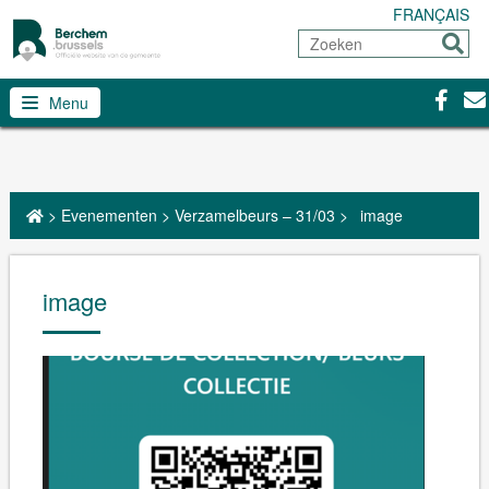
FRANÇAIS
Zoeken
Sturen
Facebo
Con
Menu
>
Evenementen
>
Verzamelbeurs – 31/03
>
image
image