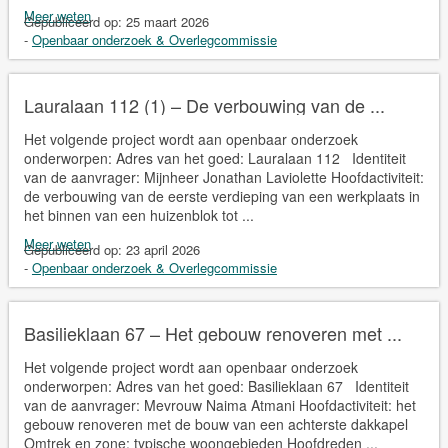
Meer weten
Gepubliceerd op:
25 maart 2026
-
Openbaar onderzoek & Overlegcommissie
Lauralaan 112 (1) – De verbouwing van de ...
Het volgende project wordt aan openbaar onderzoek
onderworpen: Adres van het goed: Lauralaan 112 Identiteit
van de aanvrager: Mijnheer Jonathan Laviolette Hoofdactiviteit:
de verbouwing van de eerste verdieping van een werkplaats in
het binnen van een huizenblok tot ...
Meer weten
Gepubliceerd op:
23 april 2026
-
Openbaar onderzoek & Overlegcommissie
Basilieklaan 67 – Het gebouw renoveren met ...
Het volgende project wordt aan openbaar onderzoek
onderworpen: Adres van het goed: Basilieklaan 67 Identiteit
van de aanvrager: Mevrouw Naima Atmani Hoofdactiviteit: het
gebouw renoveren met de bouw van een achterste dakkapel
Omtrek en zone: typische woongebieden Hoofdreden ...