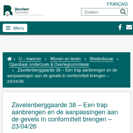
FRANÇAIS
Zoeken
Sturen
Facebo
Con
Menu
>
U – inwoner
>
Wonen en leven
>
Stedenbouw
>
Openbaar onderzoek & Overlegcommissie
>
Zavelenberggaarde 38 – Een trap aanbrengen en de
aanpassingen aan de gevels in conformiteit brengen –
23/04/26
Zavelenberggaarde 38 – Een trap
aanbrengen en de aanpassingen aan
de gevels in conformiteit brengen –
23/04/26