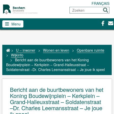
FRANÇAIS
Zoeken
Sturen
Facebo
Con
Menu
>
U – inwoner
>
Wonen en leven
>
Openbare ruimte
>
Wijkinfo
>
Bericht aan de buurtbewoners van het Koning
Boudewijnplein – Kerkplein – Grand-Halleuxstraat –
Soldatenstraat –Dr. Charles Leemansstraat – Je joue ik speel
Bericht aan de buurtbewoners van het
Koning Boudewijnplein – Kerkplein –
Grand-Halleuxstraat – Soldatenstraat
–Dr. Charles Leemansstraat – Je joue
ik speel