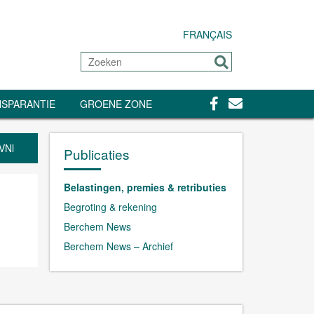
FRANÇAIS
Zoeken
Sturen
Facebook
Contact
SPARANTIE
GROENE ZONE
VNl
Publicaties
Belastingen, premies & retributies
Begroting & rekening
Berchem News
Berchem News – Archief