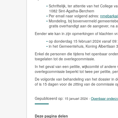
Schriftelijk, ter attentie van het Colleg
1082 Sint-Agatha-Berchem
Per email naar volgend adres:
nmebarka
Mondeling, bij bovenvermeld gemeentebes
gratis overhandigt aan de aangever, na a
Eender wie kan in zijn opmerkingen of klachten
op donderdag 15 februari 2024 vanaf 09
in het Gemeentehuis, Koning Albertlaan 
Enkel de personen die tijdens het openbaar onde
toegelaten tot de overlegcommissie.
In het geval van een petitie, wijkcomité of andere
overlegcommissie beperkt tot
twee
per petitie, pe
De volgorde van behandeling van het dossier in
of is 15 dagen voor de zitting van de commissie 
Gepubliceerd op:
15 januari 2024
-
Openbaar onderz
Deze pagina delen