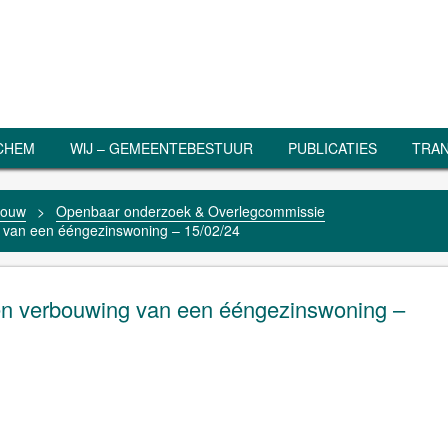
RCHEM
WIJ – GEMEENTEBESTUUR
PUBLICATIES
TRAN
bouw
>
Openbaar onderzoek & Overlegcommissie
g van een ééngezinswoning – 15/02/24
 en verbouwing van een ééngezinswoning –