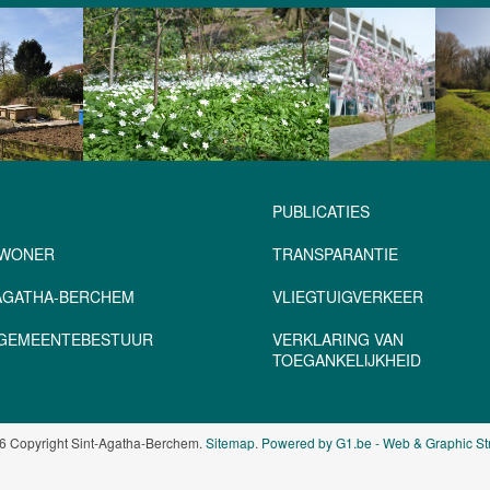
PUBLICATIES
NWONER
TRANSPARANTIE
-AGATHA-BERCHEM
VLIEGTUIGVERKEER
– GEMEENTEBESTUUR
VERKLARING VAN
TOEGANKELIJKHEID
6 Copyright Sint-Agatha-Berchem.
Sitemap
.
Powered by G1.be - Web & Graphic St