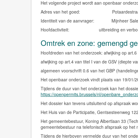
Het volgende project wordt aan openbaar onder
Adres van het goed:
Potaardestra
Identiteit van de aanvrager:
Mijnheer Sa
Hoofdactiviteit:
uitbreiding en ver
Omtrek en zone: gemengd ge
Hoofdreden van het onderzoek: afwijking op art.6 
afwijking op art.4 van titel I van de GSV (diepte
algemeen voorschrift 0.6 van het GBP (handeling
Het openbaar onderzoek vindt plaats van 19/01/2
Tijdens de duur van het onderzoek kan het dossi
https://openpermits.brussels/nl/openbare_onder
Het dossier kan tevens
uitsluitend op afspraak
wo
Het Huis van de Participatie, Gentsesteenweg 122
Het gemeentebestuur, Koning Albertlaan 33 (Tech
gemeentebestuur na telefonisch afspraak op het n
Tijdens de hierboven vermelde duur van het ond