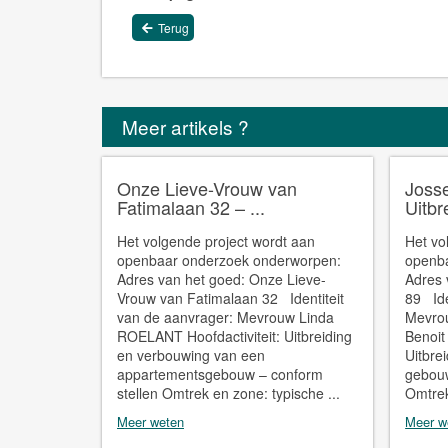
Terug
Meer artikels ?
Onze Lieve-Vrouw van
Josse
Fatimalaan 32 – ...
Uitbr
Het volgende project wordt aan
Het vo
openbaar onderzoek onderworpen:
openb
Adres van het goed: Onze Lieve-
Adres 
Vrouw van Fatimalaan 32 Identiteit
89 Ide
van de aanvrager: Mevrouw Linda
Mevro
ROELANT Hoofdactiviteit: Uitbreiding
Benoit
en verbouwing van een
Uitbre
appartementsgebouw – conform
gebouw
stellen Omtrek en zone: typische ...
Omtrek
Meer weten
Meer w