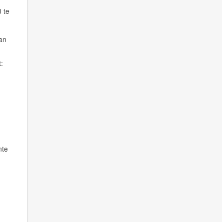
 te
an
:
nte