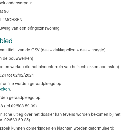
zoek onderworpen:
at 90
lehi MOHSEN
bouwing van een ééngezinswoning
bied
van titel I van de GSV (dak – dakkapellen + dak – hoogte)
 van de bouwwerken)
en en werken die het binnenterrein van huizenblokken aantasten)
024 tot 02/02/2024
er online worden geraadpleegd op
zoeken
.
rden geraadpleegd op:
8 (tel.02/563 59 09)
nische uitleg over het dossier kan tevens worden bekomen bij het
r. 02/563 59 25)
erzoek kunnen opmerkingen en klachten worden geformuleerd: