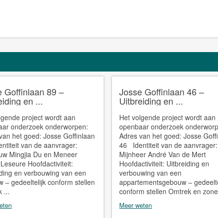
 Goffinlaan 89 –
Josse Goffinlaan 46 –
eiding en ...
Uitbreiding en ...
lgende project wordt aan
Het volgende project wordt aan
aar onderzoek onderworpen:
openbaar onderzoek onderworp
van het goed: Josse Goffinlaan
Adres van het goed: Josse Goff
ntiteit van de aanvrager:
46 Identiteit van de aanvrager:
uw Mingjia Du en Meneer
Mijnheer André Van de Mert
 Leseure Hoofdactiviteit:
Hoofdactiviteit: Uitbreiding en
iding en verbouwing van een
verbouwing van een
 – gedeeltelijk conform stellen
appartementsgebouw – gedeelte
 ...
conform stellen Omtrek en zone:
eten
Meer weten