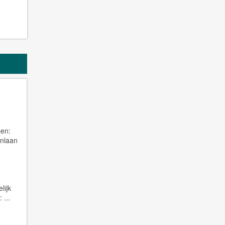
en:
inlaan
lijk
 ...