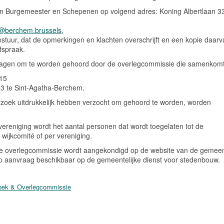
e van Burgemeester en Schepenen op volgend adres: Koning Albertlaan 33
@berchem.brussels
,
tuur, dat de opmerkingen en klachten overschrijft en een kopie daarv
fspraak.
 vragen om te worden gehoord door de overlegcommissie die samenkomt
:15
33 te Sint-Agatha-Berchem.
rzoek uitdrukkelijk hebben verzocht om gehoord te worden, worden
 vereniging wordt het aantal personen dat wordt toegelaten tot de
r wijkcomité of per vereniging.
 de overlegcommissie wordt aangekondigd op de website van de gemee
op aanvraag beschikbaar op de gemeentelijke dienst voor stedenbouw.
oek & Overlegcommissie