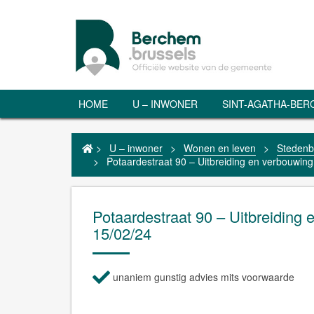
HOME
U – INWONER
SINT-AGATHA-BE
>
U – inwoner
>
Wonen en leven
>
Steden
>
Potaardestraat 90 – Uitbreiding en verbouwin
Potaardestraat 90 – Uitbreiding
15/02/24
unaniem gunstig advies mits voorwaarde