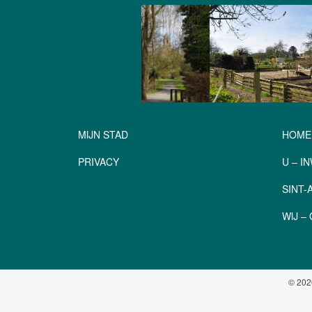
MIJN STAD
HOME
PRIVACY
U – I
SINT
WIJ 
© 202