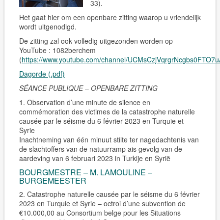
33).
Het gaat hier om een openbare zitting waarop u vriendelijk
wordt uitgenodigd.
De zitting zal ook volledig uitgezonden worden op
YouTube : 1082berchem
(
https://www.youtube.com/channel/UCMsCzjVqrgrNcgbs0FTO7u
Dagorde (.pdf)
SÉANCE PUBLIQUE
–
OPENBARE ZITTING
1. Observation d’une minute de silence en
commémoration des victimes de la catastrophe naturelle
causée par le séisme du 6 février 2023 en Turquie et
Syrie
Inachtneming van één minuut stilte ter nagedachtenis van
de slachtoffers van de natuurramp ais gevolg van de
aardeving van 6 februari 2023 in Turkije en Syrië
BOURGMESTRE – M. LAMOULINE –
BURGEMEESTER
2. Catastrophe naturelle causée par le séisme du 6 février
2023 en Turquie et Syrie – octroi d’une subvention de
€10.000,00 au Consortium belge pour les Situations