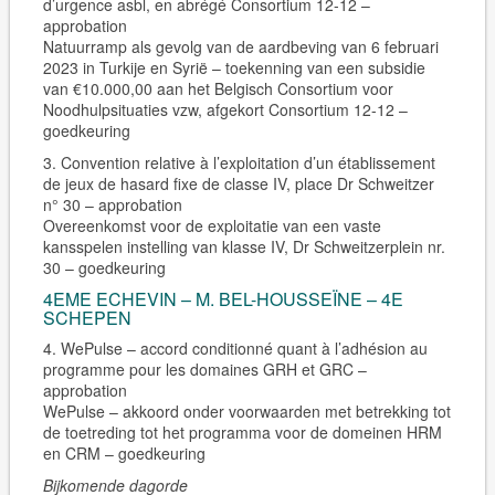
d’urgence asbl, en abrégé Consortium 12-12 –
approbation
Natuurramp als gevolg van de aardbeving van 6 februari
2023 in Turkije en Syrië – toekenning van een subsidie
van €10.000,00 aan het Belgisch Consortium voor
Noodhulpsituaties vzw, afgekort Consortium 12-12 –
goedkeuring
3. Convention relative à l’exploitation d’un établissement
de jeux de hasard fixe de classe IV, place Dr Schweitzer
n° 30 – approbation
Overeenkomst voor de exploitatie van een vaste
kansspelen instelling van klasse IV, Dr Schweitzerplein nr.
30 – goedkeuring
4EME ECHEVIN – M. BEL-HOUSSEÏNE – 4E
SCHEPEN
4. WePulse – accord conditionné quant à l’adhésion au
programme pour les domaines GRH et GRC –
approbation
WePulse – akkoord onder voorwaarden met betrekking tot
de toetreding tot het programma voor de domeinen HRM
en CRM – goedkeuring
Bijkomende dagorde