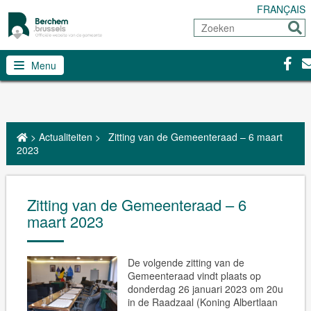
FRANÇAIS
Zoeken
Stur
Faceb
Co
Menu
>
Actualiteiten
>
Zitting van de Gemeenteraad – 6 maart
2023
Zitting van de Gemeenteraad – 6
maart 2023
De volgende zitting van de
Gemeenteraad vindt plaats op
donderdag 26 januari 2023 om 20u
in de Raadzaal (Koning Albertlaan