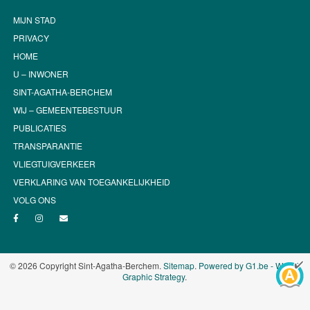
MIJN STAD
PRIVACY
HOME
U – INWONER
SINT-AGATHA-BERCHEM
WIJ – GEMEENTEBESTUUR
PUBLICATIES
TRANSPARANTIE
VLIEGTUIGVERKEER
VERKLARING VAN TOEGANKELIJKHEID
VOLG ONS
© 2026 Copyright Sint-Agatha-Berchem.
Sitemap
.
Powered by G1.be - Web &
Graphic Strategy
.