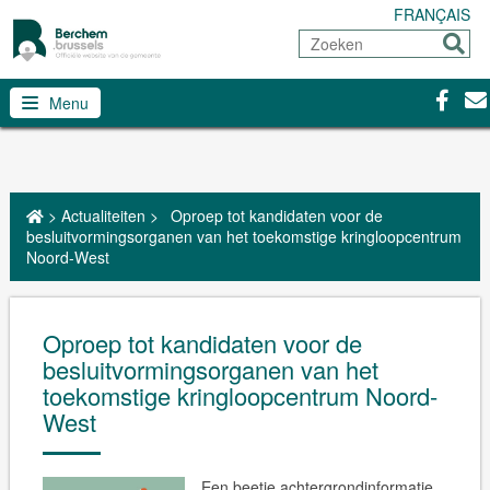
FRANÇAIS
Zoeken
Sturen
Facebo
Con
Menu
>
Actualiteiten
>
Oproep tot kandidaten voor de
besluitvormingsorganen van het toekomstige kringloopcentrum
Noord-West
Oproep tot kandidaten voor de
besluitvormingsorganen van het
toekomstige kringloopcentrum Noord-
West
Een beetje achtergrondinformatie