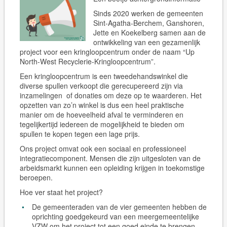
Sinds 2020 werken de gemeenten
Sint-Agatha-Berchem, Ganshoren,
Jette en Koekelberg samen aan de
ontwikkeling van een gezamenlijk
project voor een kringloopcentrum onder de naam “Up
North-West Recyclerie-Kringloopcentrum”.
Een kringloopcentrum is een tweedehandswinkel die
diverse spullen verkoopt die gerecupereerd zijn via
inzamelingen of donaties om deze op te waarderen. Het
opzetten van zo’n winkel is dus een heel praktische
manier om de hoeveelheid afval te verminderen en
tegelijkertijd iedereen de mogelijkheid te bieden om
spullen te kopen tegen een lage prijs.
Ons project omvat ook een sociaal en professioneel
integratiecomponent. Mensen die zijn uitgesloten van de
arbeidsmarkt kunnen een opleiding krijgen in toekomstige
beroepen.
Hoe ver staat het project?
De gemeenteraden van de vier gemeenten hebben de
oprichting goedgekeurd van een meergemeentelijke
VZW om het project tot een goed einde te brengen.