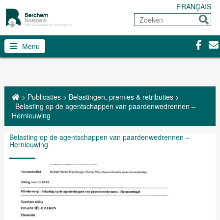
FRANÇAIS
Zoeken
Sturen
Facebo
Con
Menu
>
Publicaties
>
Belastingen, premies & retributies
>
Belasting op de agentschappen van paardenwedrennen –
Hernieuwing
Belasting op de agentschappen van paardenwedrennen –
Hernieuwing