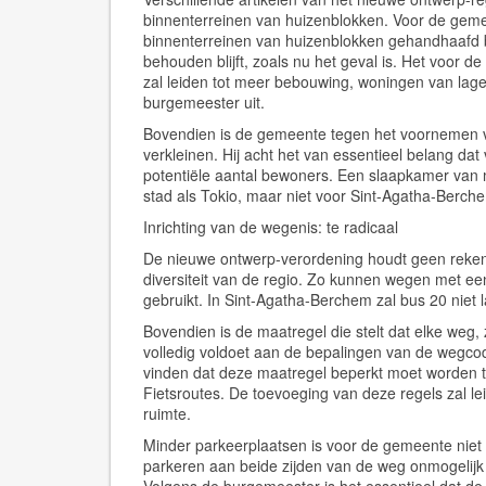
binnenterreinen van huizenblokken. Voor de gemee
binnenterreinen van huizenblokken gehandhaafd bl
behouden blijft, zoals nu het geval is. Het voor de
zal leiden tot meer bebouwing, woningen van lager
burgemeester uit.
Bovendien is de gemeente tegen het voornemen v
verkleinen. Hij acht het van essentieel belang d
potentiële aantal bewoners. Een slaapkamer van m
stad als Tokio, maar niet voor Sint-Agatha-Berch
Inrichting van de wegenis: te radicaal
De nieuwe ontwerp-verordening houdt geen rekeni
diversiteit van de regio. Zo kunnen wegen met e
gebruikt. In Sint-Agatha-Berchem zal bus 20 niet
Bovendien is de maatregel die stelt dat elke weg,
volledig voldoet aan de bepalingen van de wegco
vinden dat deze maatregel beperkt moet worden to
Fietsroutes. De toevoeging van deze regels zal le
ruimte.
Minder parkeerplaatsen is voor de gemeente niet
parkeren aan beide zijden van de weg onmogelij