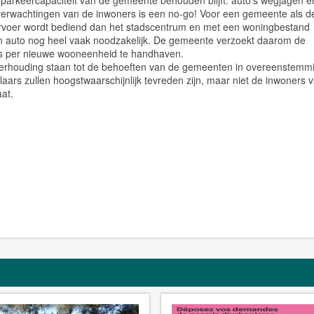
 parkeercapaciteit van de gemeente behouden blijft: auto’s wegjagen e
verwachtingen van de inwoners is een no-go! Voor een gemeente als d
ervoer wordt bediend dan het stadscentrum en met een woningbestand
n auto nog heel vaak noodzakelijk. De gemeente verzoekt daarom de
ts per nieuwe wooneenheid te handhaven.
erhouding staan tot de behoeften van de gemeenten in overeenstemm
laars zullen hoogstwaarschijnlijk tevreden zijn, maar niet de inwoners 
at.