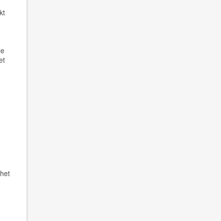
kt
le
et
 het