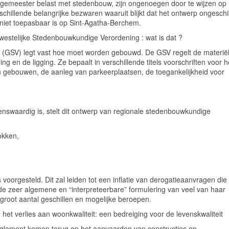
gemeester belast met stedenbouw, zijn ongenoegen door te wijzen op
schillende belangrijke bezwaren waaruit blijkt dat het ontwerp ongeschi
niet toepasbaar is op Sint-Agatha-Berchem.
estelijke Stedenbouwkundige Verordening : wat is dat ?
(GSV) legt vast hoe moet worden gebouwd. De GSV regelt de materië
 en de ligging. Ze bepaalt in verschillende titels voorschriften voor h
 gebouwen, de aanleg van parkeerplaatsen, de toegankelijkheid voor
ovenswaardig is, stelt dit ontwerp van regionale stedenbouwkundige
okken,
voorgesteld. Dit zal leiden tot een inflatie van derogatieaanvragen die
de zeer algemene en “interpreteerbare” formulering van veel van haar
 groot aantal geschillen en mogelijke beroepen.
het verlies aan woonkwaliteit: een bedreiging voor de levenskwaliteit
reglement komen terug op het aanvaarden van constructies op