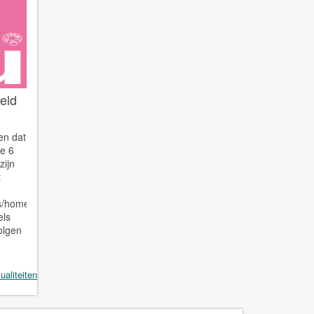
eld
en dat
e 6
zijn
t
ls/home
els
olgen
ualiteiten