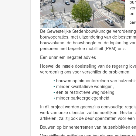
bur
ver
en 
Gew
De Gewestelijke Stedenbouwkundige Verordening 
bouwoperaties, met uitzondering van de bestemming
bouwvolume, de bouwhoogte en de inplanting van
personen met beperkte mobiliteit (PBM) enz.
Een unaniem negatief advies
Hoewel de initiële doelstelling van de regering l
verordening ons voor verschillende problemen:
bouwen op binnenterreinen van huizenbl
minder kwalitatieve woningen,
een te restrictieve wegindeling
minder parkeergelegenheid
In dit project worden geenszins eenvoudige regels 
werk van onze diensten zal bemoeilijken. Gezien 
artikelen, zal zij ook de deur openzetten voor een
Bouwen op binnenterreinen van huizenblokken
en 
Verschillende artikelen van het nieuwe ontwerp-