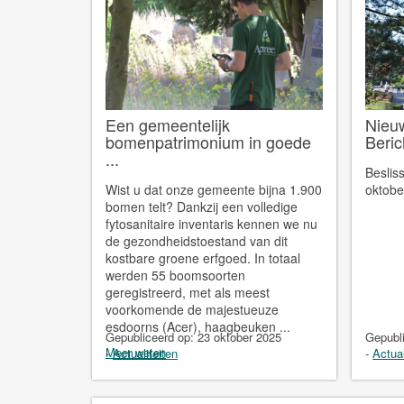
Een gemeentelijk
Nieu
bomenpatrimonium in goede
Beric
...
Beslis
Wist u dat onze gemeente bijna 1.900
oktobe
bomen telt? Dankzij een volledige
fytosanitaire inventaris kennen we nu
de gezondheidstoestand van dit
kostbare groene erfgoed. In totaal
werden 55 boomsoorten
geregistreerd, met als meest
voorkomende de majestueuze
esdoorns (Acer), haagbeuken ...
Gepubliceerd op:
23 oktober 2025
Gepubl
Meer weten
-
Actualiteiten
-
Actual