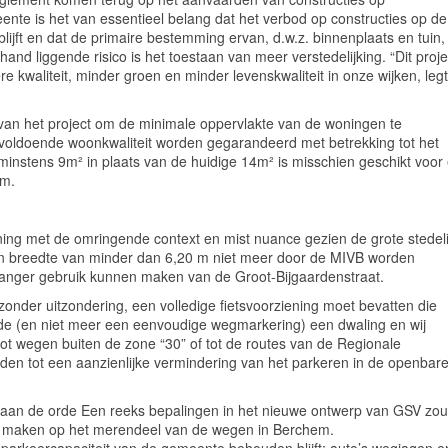
nte is het van essentieel belang dat het verbod op constructies op de
ijft en dat de primaire bestemming ervan, d.w.z. binnenplaats en tuin,
 hand liggende risico is het toestaan van meer verstedelijking. “Dit proje
e kwaliteit, minder groen en minder levenskwaliteit in onze wijken, leg
an het project om de minimale oppervlakte van de woningen te
at voldoende woonkwaliteit worden gegarandeerd met betrekking tot het
instens 9m² in plaats van de huidige 14m² is misschien geschikt voor
em.
ng met de omringende context en mist nuance gezien de grote stedeli
en breedte van minder dan 6,20 m niet meer door de MIVB worden
 langer gebruik kunnen maken van de Groot-Bijgaardenstraat.
 zonder uitzondering, een volledige fietsvoorziening moet bevatten die
de (en niet meer een eenvoudige wegmarkering) een dwaling en wij
t wegen buiten de zone “30” of tot de routes van de Regionale
iden tot een aanzienlijke vermindering van het parkeren in de openbar
 aan de orde
Een reeks bepalingen in het nieuwe ontwerp van GSV zou
k maken op het merendeel van de wegen in Berchem.