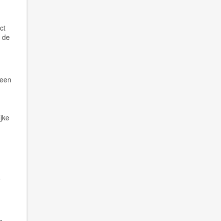
ct
t de
 een
jke
e