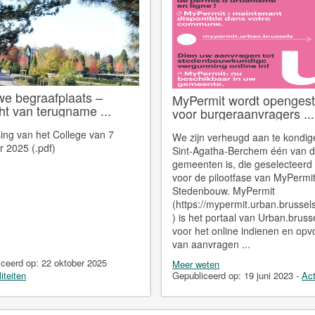
we begraafplaats –
MyPermit wordt opengest
ht van terugname ...
voor burgeraanvragers ...
sing van het College van 7
We zijn verheugd aan te kondig
r 2025 (.pdf)
Sint-Agatha-Berchem één van d
gemeenten is, die geselecteerd 
voor de pilootfase van MyPermi
Stedenbouw. MyPermit
(https://mypermit.urban.brusse
) is het portaal van Urban.bruss
voor het online indienen en opv
van aanvragen ...
iceerd op:
22 oktober 2025
Meer weten
iteiten
Gepubliceerd op:
19 juni 2023
-
Act