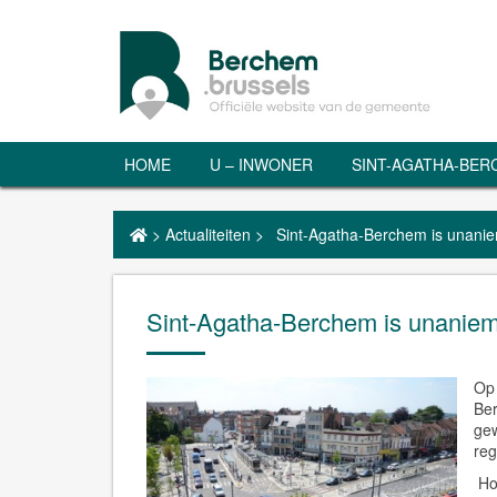
HOME
U – INWONER
SINT-AGATHA-BE
>
Actualiteiten
>
Sint-Agatha-Berchem is unanie
Sint-Agatha-Berchem is unaniem 
Op 
Ber
gew
reg
Hoe