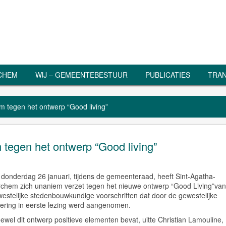
RCHEM
WIJ – GEMEENTEBESTUUR
PUBLICATIES
TRAN
m tegen het ontwerp “Good living”
tegen het ontwerp “Good living”
donderdag 26 januari, tijdens de gemeenteraad, heeft Sint-Agatha-
chem zich unaniem verzet tegen het nieuwe ontwerp “Good Living”van
estelijke stedenbouwkundige voorschriften dat door de gewestelijke
ering in eerste lezing werd aangenomen.
wel dit ontwerp positieve elementen bevat, uitte Christian Lamouline,