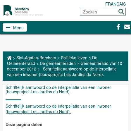
FRANÇAIS
Zoeken
Sturen
Facebo
Con
Menu
>
Sint-Agatha-Berchem
>
Politieke leven
>
De
Gemeenteraad
>
De gemeenteraden
>
Gemeenteraad van 10
december 2012
>
Schriftelijk aantwoord op de interpellatie
van een inwoner (bouwproject Les Jardins du Nord).
Schriftelijk aantwoord op de interpellatie van een inwoner
(bouwproject Les Jardins du Nord).
Schriftelijk aantwoord op de interpellatie van een inwoner
(bouwproject Les Jardins du Nord).
Deze pagina delen