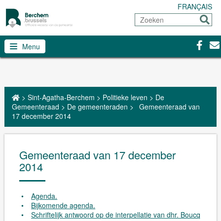
FRANÇAIS
Zoeken
Sturen
Facebo
Con
Menu
>
Sint-Agatha-Berchem
>
Politieke leven
>
De
Gemeenteraad
>
De gemeenteraden
>
Gemeenteraad van
17 december 2014
Gemeenteraad van 17 december
2014
Agenda.
Bijkomende agenda.
Schriftelijk antwoord op de interpellatie van dhr. Boucq