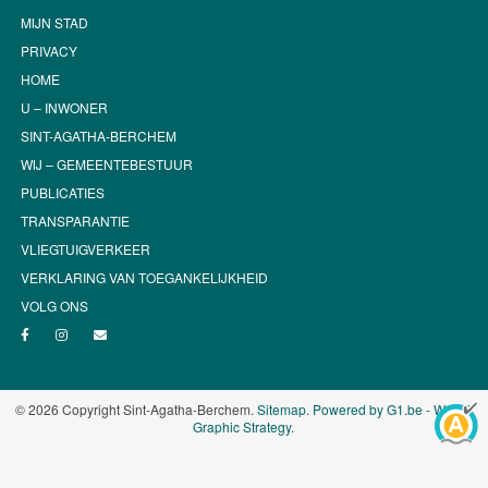
MIJN STAD
PRIVACY
HOME
U – INWONER
SINT-AGATHA-BERCHEM
WIJ – GEMEENTEBESTUUR
PUBLICATIES
TRANSPARANTIE
VLIEGTUIGVERKEER
VERKLARING VAN TOEGANKELIJKHEID
VOLG ONS
© 2026 Copyright Sint-Agatha-Berchem.
Sitemap
.
Powered by G1.be - Web &
Graphic Strategy
.