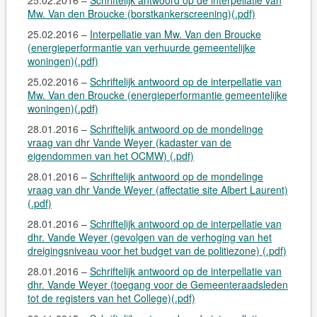
25.02.2016 –
Schriftelijk antwoord op de interpellatie van
Mw. Van den Broucke (borstkankerscreening)(.pdf)
25.02.2016 –
Interpellatie van Mw. Van den Broucke
(energieperformantie van verhuurde gemeentelijke
woningen)(.pdf)
25.02.2016 –
Schriftelijk antwoord op de interpellatie van
Mw. Van den Broucke (energieperformantie gemeentelijke
woningen)(.pdf)
28.01.2016 –
Schriftelijk antwoord op de mondelinge
vraag van dhr Vande Weyer (kadaster van de
eigendommen van het OCMW) (.pdf)
28.01.2016 –
Schriftelijk antwoord op de mondelinge
vraag van dhr Vande Weyer (affectatie site Albert Laurent)
(.pdf)
28.01.2016 –
Schriftelijk antwoord op de interpellatie van
dhr. Vande Weyer (gevolgen van de verhoging van het
dreigingsniveau voor het budget van de politiezone) (.pdf)
28.01.2016 –
Schriftelijk antwoord op de interpellatie van
dhr. Vande Weyer (toegang voor de Gemeenteraadsleden
tot de registers van het College)(.pdf)