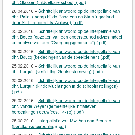
dhr. Stassen (middelbare school) (.pdf)
28.04.2016 –
Schriftelijk antwoord op de interpellatie van
dhr. Pollet ( berop bij de Raad van de State ingediend
door Sint-Lamberchts-Woluwe) (.pdf)
25.02.2016 –
Schriftelijk antwoord op de interpellatie van
dhr. Boucq (opzetten van een ondersteuned adviesmiddel
en analyse van een “Overgangsgemeente”) (.pdf)
25.02.2016 –
Schriftelijk antwoord op de interpellatie van
dhr. Boucq (bekledingen van de speelpleinen) (.pdf)
25.02.2016 –
Schriftelijk antwoord op de interpellatie van
dhr. Lurquin (verlichting Gentsesteenweg) (.pdf)
25.02.2016 –
Schriftelijk antwoord op de interpellatie van
dhr. Lurquin (kindervluchtingen in de schoolinstellingen)
(.pdf)
25.02.2016 –
Schriftelijk antwoord op de interpellatie van
dhr. Vande Weyer (gemeentelijke initiatieven –
herdenkingen eeuwfeest 14-18) (.pdf)
25.02.2016 –
Interpellatie van Mw. Van den Broucke
(borstkankerscreening)(.pdf)