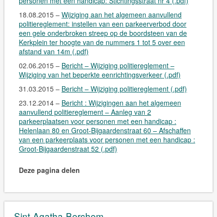
personen met een handicap: Stichtingsstraat nr 4 (.pdf)
18.08.2015 –
Wijziging aan het algemeen aanvullend
politiereglement: instellen van een parkeerverbod door
een gele onderbroken streep op de boordsteen van de
Kerkplein ter hoogte van de nummers 1 tot 5 over een
afstand van 14m (.pdf)
02.06.2015 –
Bericht – Wijziging politiereglement –
Wijziging van het beperkte eenrichtingsverkeer (.pdf)
31.03.2015 –
Bericht – Wijziging politiereglement (.pdf)
23.12.2014 –
Bericht : Wijzigingen aan het algemeen
aanvullend politiereglement – Aanleg van 2
parkeerplaatsen voor personen met een handicap :
Helenlaan 80 en Groot-Bijgaardenstraat 60 – Afschaffen
van een parkeerplaats voor personen met een handicap :
Groot-Bijgaardenstraat 52 (.pdf)
Deze pagina delen
Sint-Agatha-Berchem