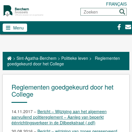
FRANÇAIS
Zoeken
Sturen
Facebo
Con
Menu
>
Sint-Agatha-Berchem
>
Politieke leven
>
Reglementen
goedgekeurd door het College
Reglementen goedgekeurd door het
College
14.11.2017 –
Bericht – Wijziging aan het algemeen
aanvullend politiereglement – Aanleg van beperkt
éénrichtingsverkeer in de Dilbeekstraat (.pdf)
30.08.2016 –
Bericht – wijziging van zones gereserveerd