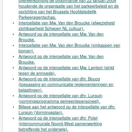
overeenkomstig de ordonnantie van 22 januari 2009
houdende de organisatie van het parkeerbeleid en de
oprichting van het Brussels Hoofdstedelijk
Parkeeragentschap.
Interpellatie van Mw. Van den Broucke (afwezigheid
zichtbaarheid Schepen NL cultuur).
Antwoord op de interpellatie van Mw. Van den
Broucke.
Interpellatie van Mw. Van den Broucke (omkappen van
bomen).
Antwoord op de interpellatie van Mw. Van den
Broucke.
Antwoord op de interpellatie van Mw. Lambot (strijd
tegen de armoede).
Antwoord op de interpellatie van dhr. Boucq
(toepassing en communicatie reglementeringen en
belastingen).
Antwoord op de interpellatie van dhr. Lurquin
(vormingsprogramma gemeentepersoneel).
Bijlage aan het antwoord op de interpellatie van dhr.
Lurquin (Vormingsplan).
Antwoord op de interpellatie van dhr. Polet
(intercommunale Noord-West samenwerking
betreffende het onderwijs).