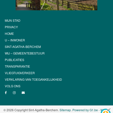
MIJN STAD
PRIVACY
HOME
U – INWONER
SINT-AGATHA-BERCHEM
WIJ – GEMEENTEBESTUUR
PUBLICATIES
TRANSPARANTIE
VLIEGTUIGVERKEER
VERKLARING VAN TOEGANKELIJKHEID
VOLG ONS
© 2026 Copyright Sint-Agatha-Berchem.
Sitemap
.
Powered by G1.be - Web &