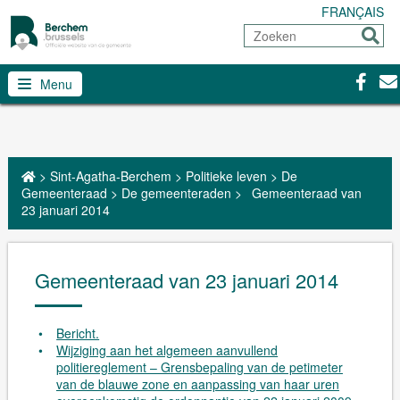
FRANÇAIS
Zoeken
Sturen
Facebo
Con
Menu
>
Sint-Agatha-Berchem
>
Politieke leven
>
De
Gemeenteraad
>
De gemeenteraden
>
Gemeenteraad van
23 januari 2014
Gemeenteraad van 23 januari 2014
Bericht.
Wijziging aan het algemeen aanvullend
politiereglement – Grensbepaling van de petimeter
van de blauwe zone en aanpassing van haar uren