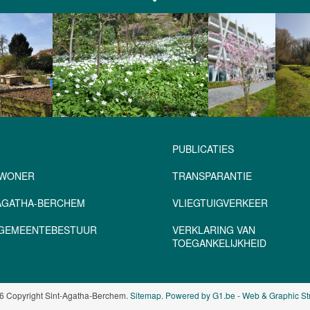
PUBLICATIES
NWONER
TRANSPARANTIE
-AGATHA-BERCHEM
VLIEGTUIGVERKEER
– GEMEENTEBESTUUR
VERKLARING VAN
TOEGANKELIJKHEID
6 Copyright Sint-Agatha-Berchem.
Sitemap
.
Powered by G1.be - Web & Graphic St