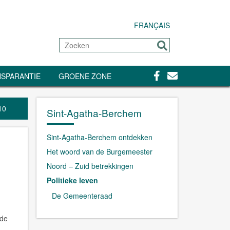
FRANÇAIS
Zoeken
Sturen
Facebook
Contact
SPARANTIE
GROENE ZONE
10
Sint-Agatha-Berchem
Sint-Agatha-Berchem ontdekken
Het woord van de Burgemeester
Noord – Zuid betrekkingen
Politieke leven
De Gemeenteraad
 de