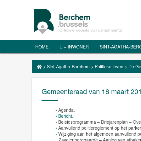
HOME
U – INWONER
SINT-AGATHA-BE
>
Sint-Agatha-Berchem
>
Politieke leven
>
De Ge
Gemeenteraad van 18 maart 20
Agenda.
Bericht.
Beleidsprogramma – Driejarenplan – Over
Aanvullend politiereglement op het parke
Wijziging aan het algemeen aanvullend p
Zavelenberggaarde – Aanleg van afbaken