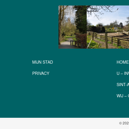
MIJN STAD
HOME
PRIVACY
U – I
SINT
WIJ 
© 202