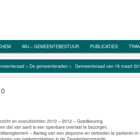
RCHEM
WIJ – GEMEENTEBESTUUR
PUBLICATIES
TRAN
meenteraad
>
De gemeenteraden
>
Gemeenteraad van 18 maart 20
10
zicht en vooruitzichten 2010 – 2012 – Goedkeuring.
ren dat van aard is een openbare overlast te bezorgen.
olitiereglement – Aanleg van een stopzone en verboden te parkeren in
ingen van parkeerplaatsen in de Zavelenberggaarde.