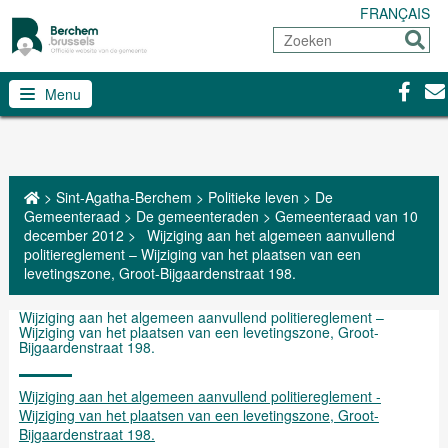
FRANÇAIS
Zoeken
Sturen
Facebo
Con
Menu
>
Sint-Agatha-Berchem
>
Politieke leven
>
De
Gemeenteraad
>
De gemeenteraden
>
Gemeenteraad van 10
december 2012
>
Wijziging aan het algemeen aanvullend
politiereglement – Wijziging van het plaatsen van een
levetingszone, Groot-Bijgaardenstraat 198.
Wijziging aan het algemeen aanvullend politiereglement –
Wijziging van het plaatsen van een levetingszone, Groot-
Bijgaardenstraat 198.
Wijziging aan het algemeen aanvullend politiereglement -
Wijziging van het plaatsen van een levetingszone, Groot-
Bijgaardenstraat 198.