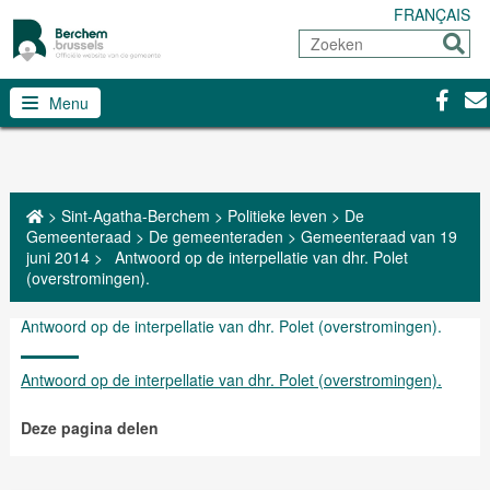
FRANÇAIS
Zoeken
Sturen
Facebo
Con
Menu
>
Sint-Agatha-Berchem
>
Politieke leven
>
De
Gemeenteraad
>
De gemeenteraden
>
Gemeenteraad van 19
juni 2014
>
Antwoord op de interpellatie van dhr. Polet
(overstromingen).
Antwoord op de interpellatie van dhr. Polet (overstromingen).
Antwoord op de interpellatie van dhr. Polet (overstromingen).
Deze pagina delen