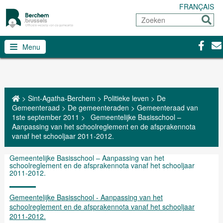
FRANÇAIS
Zoeken
Sturen
Facebo
Con
Menu
>
Sint-Agatha-Berchem
>
Politieke leven
>
De
Gemeenteraad
>
De gemeenteraden
>
Gemeenteraad van
1ste september 2011
>
Gemeentelijke Basisschool –
Aanpassing van het schoolreglement en de afsprakennota
vanaf het schooljaar 2011-2012.
Gemeentelijke Basisschool – Aanpassing van het
schoolreglement en de afsprakennota vanaf het schooljaar
2011-2012.
Gemeentelijke Basisschool - Aanpassing van het
schoolreglement en de afsprakennota vanaf het schooljaar
2011-2012.