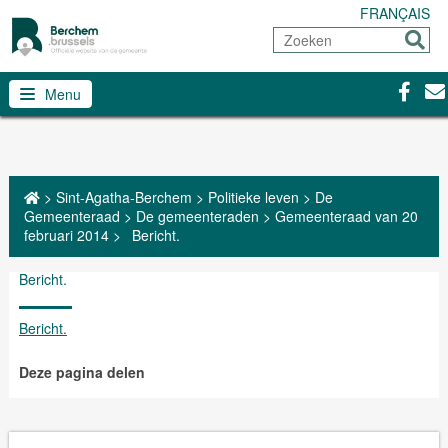
FRANÇAIS
Zoeken
Sturen
Facebo
Con
Menu
>
Sint-Agatha-Berchem
>
Politieke leven
>
De
Gemeenteraad
>
De gemeenteraden
>
Gemeenteraad van 20
februari 2014
>
Bericht.
Bericht.
Bericht.
Deze pagina delen