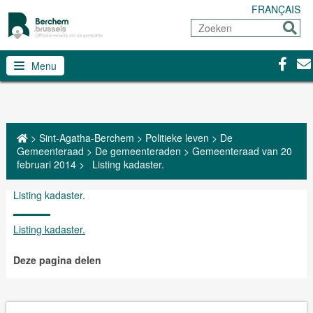
FRANÇAIS
Zoeken
Sturen
Facebo
Con
Menu
>
Sint-Agatha-Berchem
>
Politieke leven
>
De
Gemeenteraad
>
De gemeenteraden
>
Gemeenteraad van 20
februari 2014
>
Listing kadaster.
Listing kadaster.
Listing kadaster.
Deze pagina delen