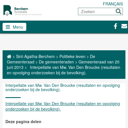
FRANÇAIS
Zoeken
Sturen
Facebo
Con
Menu
>
Sint-Agatha-Berchem
>
Politieke leven
>
De
Gemeenteraad
>
De gemeenteraden
>
Gemeenteraad van 20
juni 2013
>
Interpellatie van Mw. Van Den Broucke (resultaten
en opvolging onderzoeken bij de bevolking).
Interpellatie van Mw. Van Den Broucke (resultaten en opvolging
onderzoeken bij de bevolking).
Interpellatie van Mw. Van Den Broucke (resultaten en opvolging
onderzoeken bij de bevolking).
Deze pagina delen