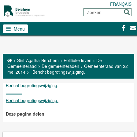
FRANÇAIS
Zoeken
Sturen
Facebo
Con
Menu
>
Sint-Agatha-Berchem
>
Politieke leven
>
De
Gemeenteraad
>
De gemeenteraden
>
Gemeenteraad van 22
mei 2014
>
Bericht begrotingswijziging.
Bericht begrotingswijziging.
Bericht begrotingswijziging.
Deze pagina delen