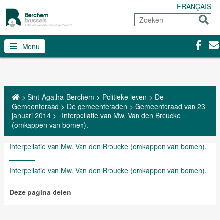
FRANÇAIS
Zoeken
Sturen
Facebo
Con
Menu
>
Sint-Agatha-Berchem
>
Politieke leven
>
De
Gemeenteraad
>
De gemeenteraden
>
Gemeenteraad van 23
januari 2014
>
Interpellatie van Mw. Van den Broucke
(omkappen van bomen).
Interpellatie van Mw. Van den Broucke (omkappen van bomen).
Interpellatie van Mw. Van den Broucke (omkappen van bomen).
Deze pagina delen