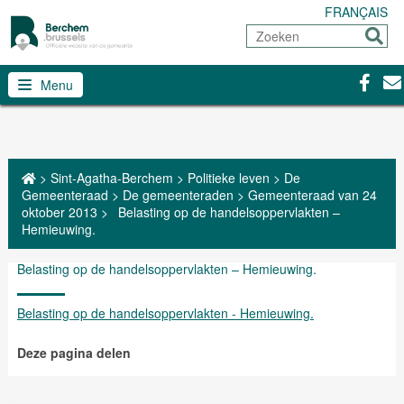
FRANÇAIS
Zoeken
Sturen
Facebo
Con
Menu
>
Sint-Agatha-Berchem
>
Politieke leven
>
De
Gemeenteraad
>
De gemeenteraden
>
Gemeenteraad van 24
oktober 2013
>
Belasting op de handelsoppervlakten –
Hemieuwing.
Belasting op de handelsoppervlakten – Hemieuwing.
Belasting op de handelsoppervlakten - Hemieuwing.
Deze pagina delen