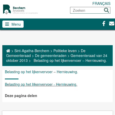
FRANÇAIS
Zoeken
Sturen
Facebo
Con
Menu
>
Sint-Agatha-Berchem
>
Politieke leven
>
De
Gemeenteraad
>
De gemeenteraden
>
Gemeenteraad van 24
oktober 2013
>
Belasting op het lijkenvervoer – Hernieuwing.
Belasting op het lijkenvervoer – Hernieuwing.
Belasting op het lijkenvervoer - Hernieuwing.
Deze pagina delen