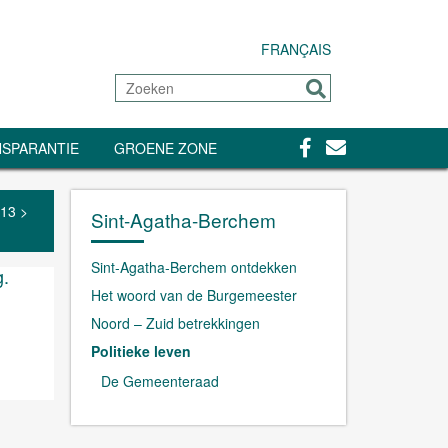
FRANÇAIS
Zoeken
Sturen
Facebook
Contact
SPARANTIE
GROENE ZONE
013
>
Sint-Agatha-Berchem
Sint-Agatha-Berchem ontdekken
g.
Het woord van de Burgemeester
Noord – Zuid betrekkingen
Politieke leven
De Gemeenteraad