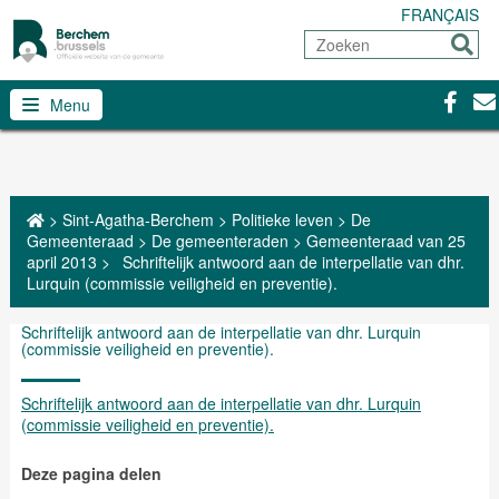
FRANÇAIS
Zoeken
Sturen
Facebo
Con
Menu
>
Sint-Agatha-Berchem
>
Politieke leven
>
De
Gemeenteraad
>
De gemeenteraden
>
Gemeenteraad van 25
april 2013
>
Schriftelijk antwoord aan de interpellatie van dhr.
Lurquin (commissie veiligheid en preventie).
Schriftelijk antwoord aan de interpellatie van dhr. Lurquin
(commissie veiligheid en preventie).
Schriftelijk antwoord aan de interpellatie van dhr. Lurquin
(commissie veiligheid en preventie).
Deze pagina delen